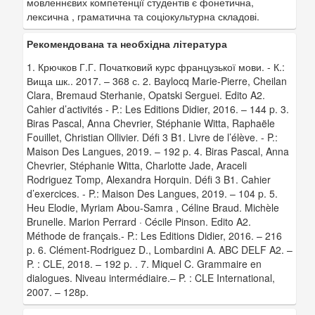
мовленнєвих компетенції студентів є фонетична,
лексична , граматична та соціокультурна складові.
Рекомендована та необхідна література
1. Крючков Г.Г. Початковий курс французької мови. - К.:
Вища шк.. 2017. – 368 с. 2. Вaylocq Marie-Pierre, Cheilan
Clara, Bremaud Sterhanie, Opatski Serguei. Edito A2.
Cahier d’activités - P.: Les Editions Didier, 2016. – 144 p. 3.
Biras Pascal, Anna Chevrier, Stéphanie Witta, Raphaële
Fouillet, Christian Ollivier. Défi 3 B1. Livre de l’élève. - P.:
Maison Des Langues, 2019. – 192 p. 4. Biras Pascal, Anna
Chevrier, Stéphanie Witta, Charlotte Jade, Araceli
Rodriguez Tomp, Alexandra Horquin. Défi 3 B1. Cahier
d’exercices. - P.: Maison Des Langues, 2019. – 104 p. 5.
Heu Elodie, Myriam Abou-Samra , Céline Braud. Michèle
Brunelle. Marion Perrard · Cécile Pinson. Edito A2.
Méthode de français.- P.: Les Editions Didier, 2016. – 216
p. 6. Clément-Rodriguez D., Lombardini A. ABC DELF A2. –
P. : CLE, 2018. – 192 p. . 7. Miquel C. Grammaire en
dialogues. Niveau intermédiaire.– P. : CLE International,
2007. – 128p.