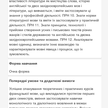
властивості літератури як мистецтва слова, історію
англійської та двох західноєвропейських мов і
літератури, що вивчаються, і вміти застосовувати ці
знання у професійній діяльності. ПРН 10. Знати норми
літературної мови та вміти їх застосовувати у практичній
діяльності. ПРН 11. Знати принципи, технології і
прийоми створення усних і письмових текстів різних
жанрів і стилів державною та англійською та двома
західноєвропейськими мовами. ПРН 12. Аналізувати
мовні одиниці, визначати їхню взаємодію та
характеризувати мовні явища і процеси, що їх
зумовлюють.
Форма навчання
Очна форма
Попередні умови та додаткові вимоги
Успішне опанування теоретичних і практичних курсів
французької мови, що викладалися протягом перших
двох семестрів, вміння застосовувати навички
монологічного та діалогічного мовлення в межах
вивченого лексико-граматичного матеріалу. Вміння