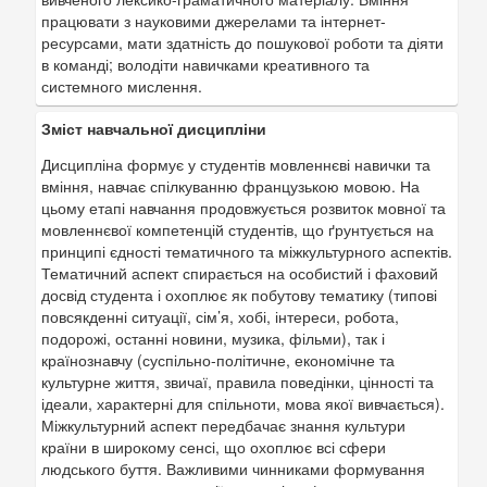
працювати з науковими джерелами та інтернет-
ресурсами, мати здатність до пошукової роботи та діяти
в команді; володіти навичками креативного та
системного мислення.
Зміст навчальної дисципліни
Дисципліна формує у студентів мовленнєві навички та
вміння, навчає спілкуванню французькою мовою. На
цьому етапі навчання продовжується розвиток мовної та
мовленнєвої компетенцій студентів, що ґрунтується на
принципі єдності тематичного та міжкультурного аспектів.
Тематичний аспект спирається на особистий і фаховий
досвід студента і охоплює як побутову тематику (типові
повсякденні ситуації, сім’я, хобі, інтереси, робота,
подорожі, останні новини, музика, фільми), так і
країнознавчу (суспільно-політичне, економічне та
культурне життя, звичаї, правила поведінки, цінності та
ідеали, характерні для спільноти, мова якої вивчається).
Міжкультурний аспект передбачає знання культури
країни в широкому сенсі, що охоплює всі сфери
людського буття. Важливими чинниками формування