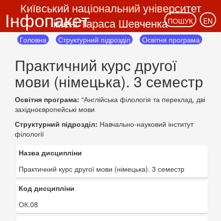
Київський національний університет
Інфопакет
імені Тараса Шевченка
ПОШУК
EN
Головна
Структурний підрозділ
Освітня програма
Практичний курс другої
мови (німецька). 3 семестр
Освітня програма:
“Англійська філологія та переклад, дві
західноєвропейські мови
Структурний підрозділ:
Навчально-науковий інститут
філології
Назва дисципліни
Практичний курс другої мови (німецька). 3 семестр
Код дисципліни
ОК.08