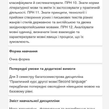
класифікувати й систематизувати. ПРН 10. Знати норми
літературної мови та вміти їх застосовувати у практичній
діяльності. ПРН 11. Знати принципи, технології і
прийоми створення усних і письмових текстів різних
жанрів і стилів державною та англійською та двома
західноєвропейськими мовами. ПРН 12. Аналізувати
мовні одиниці, визначати їхню взаємодію та
характеризувати мовні явища і процеси, що їх
зумовлюють.
Форма навчання
Очна форма
Попередні умови та додаткові вимоги
Для 3 семестру багатосеместрова дисципліна
“Практичний курс другої мови//Second language”
передбачає попереднє оволодіння німецькою мовою на
базовому рівні.
Зміст навчальної дисципліни
Мета дисципліни - формування та поглиблення знань