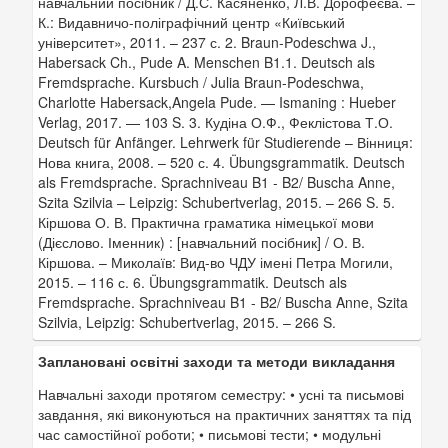
навчальний посібник / Д.С. Касяненко, Л.В. Дорофеєва. –
К.: Видавничо-поліграфічний центр «Київський
університет», 2011. – 237 с. 2. Braun-Podeschwa J.,
Habersack Ch., Pude A. Menschen B1.1. Deutsch als
Fremdsprache. Kursbuch / Julia Braun-Podeschwa,
Charlotte Habersack,Angela Pude. — Ismaning : Hueber
Verlag, 2017. — 103 S. 3. Кудіна О.Ф., Феклістова Т.О.
Deutsch für Anfänger. Lehrwerk für Studierende – Вінниця:
Нова книга, 2008. – 520 с. 4. Übungsgrammatik. Deutsch
als Fremdsprache. Sprachniveau B1 - B2/ Buscha Anne,
Szita Szilvia – Leipzig: Schubertverlag, 2015. – 266 S. 5.
Кіршова О. В. Практична граматика німецької мови
(Дієслово. Іменник) : [навчальний посібник] / О. В.
Кіршова. – Миколаїв: Вид-во ЧДУ імені Петра Могили,
2015. – 116 с. 6. Übungsgrammatik. Deutsch als
Fremdsprache. Sprachniveau B1 - B2/ Buscha Anne, Szita
Szilvia, Leipzig: Schubertverlag, 2015. – 266 S.
Заплановані освітні заходи та методи викладання
Навчальні заходи протягом семестру: • усні та письмові
завдання, які виконуються на практичних заняттях та під
час самостійної роботи; • письмові тести; • модульні