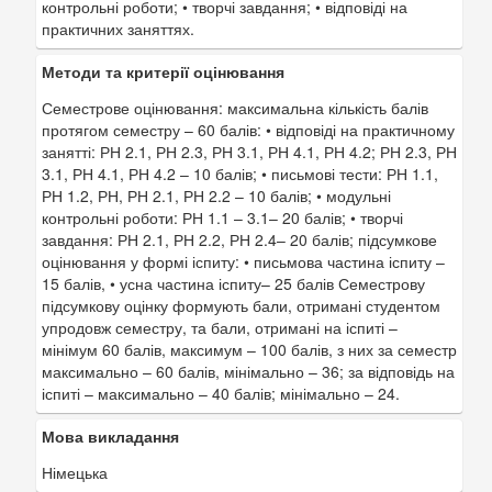
контрольні роботи; • творчі завдання; • відповіді на
практичних заняттях.
Методи та критерії оцінювання
Семестрове оцінювання: максимальна кількість балів
протягом семестру – 60 балів: • відповіді на практичному
занятті: РН 2.1, РН 2.3, РН 3.1, РН 4.1, РН 4.2; РН 2.3, РН
3.1, РН 4.1, РН 4.2 – 10 балів; • письмові тести: РН 1.1,
РН 1.2, РН, РН 2.1, РН 2.2 – 10 балів; • модульні
контрольні роботи: РН 1.1 – 3.1– 20 балів; • творчі
завдання: РН 2.1, РН 2.2, РН 2.4– 20 балів; підсумкове
оцінювання у формі іспиту: • письмова частина іспиту –
15 балів, • усна частина іспиту– 25 балів Семестрову
підсумкову оцінку формують бали, отримані студентом
упродовж семестру, та бали, отримані на іспиті –
мінімум 60 балів, максимум – 100 балів, з них за семестр
максимально – 60 балів, мінімально – 36; за відповідь на
іспиті – максимально – 40 балів; мінімально – 24.
Мова викладання
Німецька