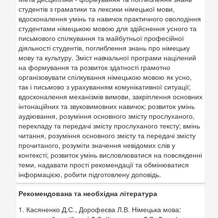
студентів з граматики та лексики німецької мови,
вдосконалення умінь та навичок практичного оволодіння
студентами німецькою мовою для здійснення усного та
письмового спілкування та майбутньої професійної
діяльності студентів, поглиблення знань про німецьку
мову та культуру. Зміст навчальної програми націлений
на формування та розвиток здатності грамотно
організовувати спілкування німецькою мовою як усно,
так і письмово з урахуванням комунікативної ситуації;
вдосконалення механізмів вимови, закріплення основних
інтонаційних та звуковимовних навичок; розвиток умінь
аудіювання, розуміння основного змісту прослуханого,
перекладу та передачі змісту прослуханого тексту; вмінь
читання, розуміння основного змісту та передачі змісту
прочитаного, розуміти значення невідомих слів у
контексті; розвиток умінь висловлюватися на повсякденні
теми, надавати прості рекомендації та обмінюватися
інформацією, робити підготовлену доповідь.
Рекомендована та необхідна література
1. Касяненко Д.С., Дорофеєва Л.В. Німецька мова: