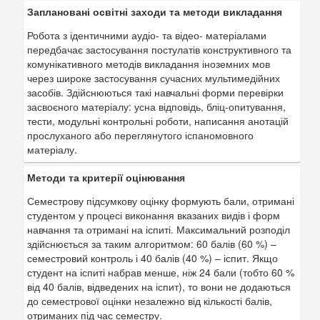
Заплановані освітні заходи та методи викладання
Робота з ідентичними аудіо- та відео- матеріалами
передбачає застосування постулатів конструктивного та
комунікативного методів викладання іноземних мов
через широке застосування сучасних мультимедійних
засобів. Здійснюються такі навчальні форми перевірки
засвоєного матеріалу: усна відповідь, бліц-опитування,
тести, модульні контрольні роботи, написання анотацій
прослуханого або переглянутого іспаномовного
матеріалу.
Методи та критерії оцінювання
Семестрову підсумкову оцінку формують бали, отримані
студентом у процесі виконання вказаних видів і форм
навчання та отримані на іспиті. Максимальний розподіл
здійснюється за таким алгоритмом: 60 балів (60 %) –
семестровий контроль і 40 балів (40 %) – іспит. Якщо
студент на іспиті набрав менше, ніж 24 бали (тобто 60 %
від 40 балів, відведених на іспит), то вони не додаються
до семестрової оцінки незалежно від кількості балів,
отриманих під час семестру.