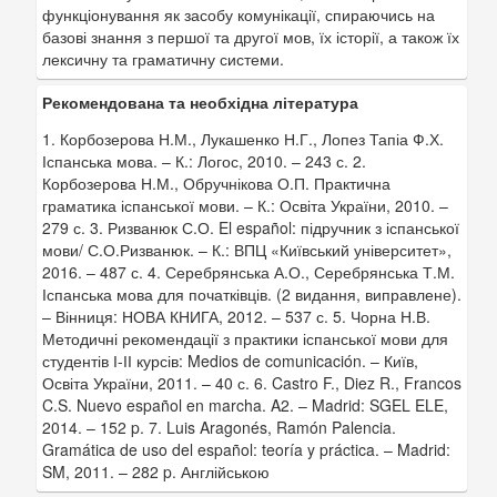
функціонування як засобу комунікації, спираючись на
базові знання з першої та другої мов, їх історії, а також їх
лексичну та граматичну системи.
Рекомендована та необхідна література
1. Корбозерова Н.М., Лукашенко Н.Г., Лопез Тапіа Ф.Х.
Іспанська мова. – К.: Логос, 2010. – 243 с. 2.
Корбозерова Н.М., Обручнікова О.П. Практична
граматика іспанської мови. – К.: Освіта України, 2010. –
279 с. 3. Ризванюк С.О. El español: підручник з іспанської
мови/ С.О.Ризванюк. – К.: ВПЦ «Київський університет»,
2016. – 487 с. 4. Серебрянська А.О., Серебрянська Т.М.
Іспанська мова для початківців. (2 видання, виправлене).
– Вінниця: НОВА КНИГА, 2012. – 537 с. 5. Чорна Н.В.
Методичні рекомендації з практики іспанської мови для
студентів І-ІІ курсів: Medios de comunicación. – Київ,
Освіта України, 2011. – 40 с. 6. Castro F., Diez R., Francos
C.S. Nuevo español en marcha. A2. – Madrid: SGEL ELE,
2014. – 152 p. 7. Luis Aragonés, Ramón Palencia.
Gramática de uso del español: teoría y práctica. – Madrid:
SM, 2011. – 282 p. Англійською