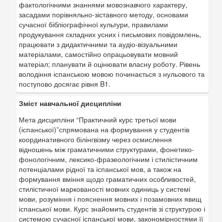
фактологічними знаннями мовознавчого характеру,
засадами порівняльно-зіставного методу, основами
сучасної бібліографічної культури, правилами
продукування складних усних і письмових повідомлень,
працювати з дидактичними та аудіо-візуальними
матеріалами, самостійно опрацьовувати мовний
матеріал; планувати й оцінювати власну роботу. Рівень
володіння іспанською мовою починається з нульового та
поступово досягає рівня B1.
Зміст навчальної дисципліни
Мета дисципліни “Практичний курс третьої мови
(іспанської)”спрямована на формування у студентів
координативного білінгвізму через осмислення
відношень між граматичними структурами, фонетико-
фонологічним, лексико-фразеологічним і стилістичним
потенціалами рідної та іспанської мов, а також на
формування вміння щодо граматичних особливостей,
стилістичної маркованості мовних одиниць у системі
мови, розуміння і пояснення мовних і позамовних явищ
іспанської мови. Курс знайомить студентів зі структурою і
системою сучасної іспанської мови, закономірностями її