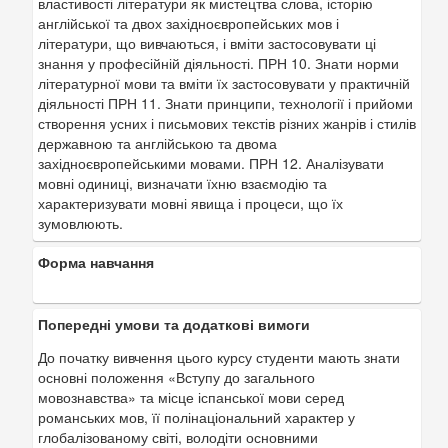
властивості літератури як мистецтва слова, історію
англійської та двох західноєвропейських мов і
літератури, що вивчаються, і вміти застосовувати ці
знання у професійній діяльності. ПРН 10. Знати норми
літературної мови та вміти їх застосовувати у практичній
діяльності ПРН 11. Знати принципи, технології і прийоми
створення усних і письмових текстів різних жанрів і стилів
державною та англійською та двома
західноєвропейськими мовами. ПРН 12. Аналізувати
мовні одиниці, визначати їхню взаємодію та
характеризувати мовні явища і процеси, що їх
зумовлюють.
Форма навчання
Попередні умови та додаткові вимоги
До початку вивчення цього курсу студенти мають знати
основні положення «Вступу до загального
мовознавства» та місце іспанської мови серед
романських мов, її полінаціональний характер у
глобалізованому світі, володіти основними