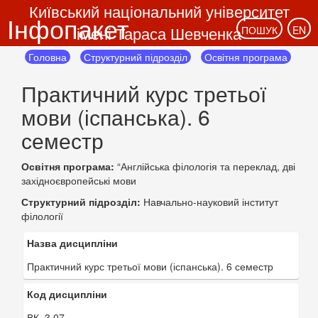
Київський національний університет
Інфопакет
імені Тараса Шевченка
ПОШУК
EN
Головна
Структурний підрозділ
Освітня програма
Практичний курс третьої
мови (іспанська). 6
семестр
Освітня програма:
“Англійська філологія та переклад, дві
західноєвропейські мови
Структурний підрозділ:
Навчально-науковий інститут
філології
Назва дисципліни
Практичний курс третьої мови (іспанська). 6 семестр
Код дисципліни
ВК. 3.07