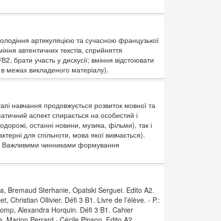
володіння артикуляцією та сучасною французької
іння автентичних текстів, сприйняття
/В2, брати участь у дискусії; вміння відстоювати
и в межах викладеного матеріалу).
апі навчання продовжується розвиток мовної та
матичний аспект спирається на особистий і
одорожі, останні новини, музика, фільми), так і
актерні для спільноти, мова якої вивчається).
тя. Важливими чинниками формування
a, Bremaud Sterhanie, Opatski Serguei. Edito A2.
 Christian Ollivier. Défi 3 B1. Livre de l’élève. - P.:
Tomp, Alexandra Horquin. Défi 3 B1. Cahier
. Marion Perrard · Cécile Pinson. Edito A2.