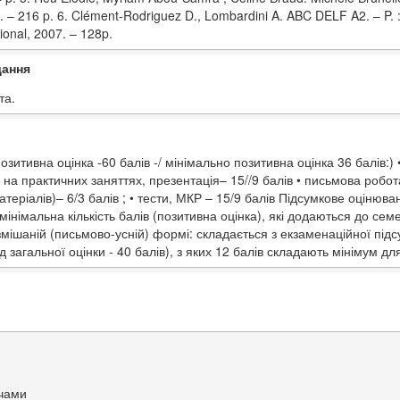
16. – 216 p. 6. Clément-Rodriguez D., Lombardini A. ABC DELF A2. – P.
tional, 2007. – 128p.
дання
та.
тивна оцінка -60 балів -/ мінімально позитивна оцінка 36 балів:) 
х на практичних заняттях, презентація– 15//9 балів • письмова робот
матеріалів)– 6/3 балів ; • тести, МКР – 15/9 балів Підсумкове оціню
, мінімальна кількість балів (позитивна оцінка), які додаються до се
 змішаній (письмово-усній) формі: складається з екзаменаційної підс
загальної оцінки - 40 балів), з яких 12 балів складають мінімум для
ачами