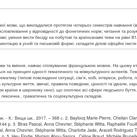
кої мови, що викладалися протягом чотирьох семестрів навчання (
ловлювання у відповідності до фонетичних норм; читання та розум
ви; уміння вести бесіду на побутові та країнознавчі теми на рівні В1
ментацію в усній та письмовій формі, складати ділові офіційні лист
чки та вміння, навчає спілкуванню французькою мовою. На цьому ет
ся на принципі єдності тематичного та міжкультурного аспектів. Те
атику (типові повсякденні ситуації, сім’я, хобі, інтереси, робота, п
 культурне життя, звичаї, правила поведінки, цінності та ідеали, хар
ури країни в широкому сенсі, що охоплює всі сфери людського бут
лексична , граматична та соціокультурна складові.
 - К.: Вища шк.. 2017. – 368 с. 2. Вaylocq Marie-Pierre, Cheilan Clar
 144 p. 3. Biras Pascal, Anna Chevrier, Stéphanie Witta, Raphaële Fouillet,
l, Anna Chevrier, Stéphanie Witta, Charlotte Jade, Araceli Rodriguez 
 p. 5. Heu Elodie, Myriam Abou-Samra , Céline Braud. Michèle Brunelle