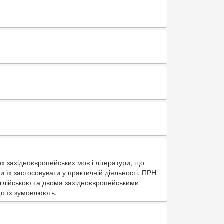
вох західноєвропейських мов і літератури, що
и їх застосовувати у практичній діяльності. ПРН
англійською та двома західноєвропейськими
що їх зумовлюють.