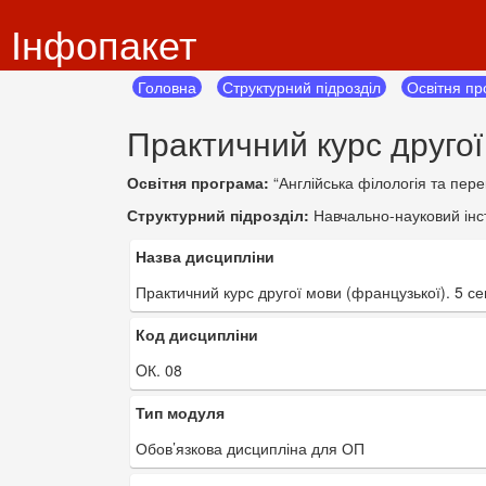
Інфопакет
Головна
Структурний підрозділ
Освітня п
Практичний курс другої
Освітня програма:
“Англійська філологія та пере
Структурний підрозділ:
Навчально-науковий інст
Назва дисципліни
Практичний курс другої мови (французької). 5 с
Код дисципліни
OК. 08
Тип модуля
Обов’язкова дисципліна для ОП