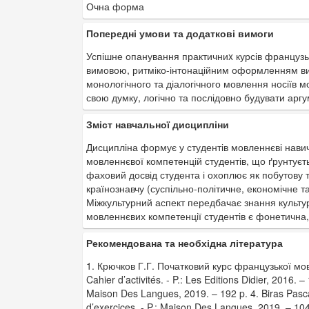
Очна форма
Попередні умови та додаткові вимоги
Успішне опанування практичниx курсів французь
вимовою, ритміко-інтонаційним оформленням вис
монологічного та діалогічного мовлення носіїв мо
свою думку, логічно та послідовно будувати аргу
Зміст навчальної дисципліни
Дисципліна формує у студентів мовленнєві нави
мовленнєвої компетенцій студентів, що ґрунтуєть
фаховий досвід студента і охоплює як побутову тем
країнознавчу (суспільно-політичне, економічне та
Міжкультурний аспект передбачає знання культ
мовленнєвих компетенції студентів є фонетична, 
Рекомендована та необхідна література
1. Крючков Г.Г. Початковий курс французької мови.
Cahier d’activités. - P.: Les Editions Didier, 2016. –
Maison Des Langues, 2019. – 192 p. 4. Biras Pasca
d’exercices. - P.: Maison Des Langues, 2019. – 104