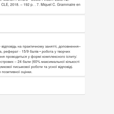
 : CLE, 2018. – 192 p. . 7. Miquel C. Grammaire en
• відповідь на практичному занятті, доповнення–
а, реферат - 15/9 балів • робота у творчих
вання проводиться у формі комплексного іспиту:
местрових – 24 бали (60% максимальної кількості
умкової письмової роботи та усної відповіді.
 позитивної оцінки.