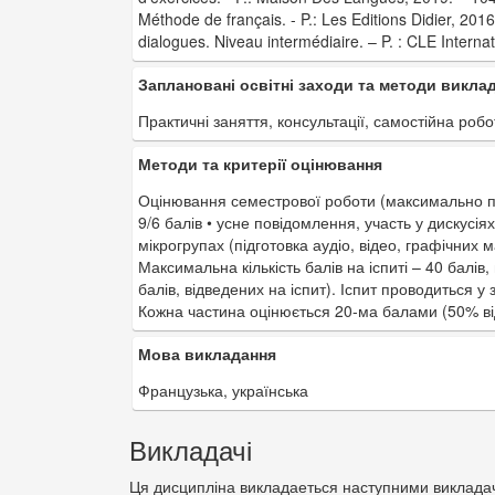
Méthode de français. - P.: Les Editions Didier, 20
dialogues. Niveau intermédiaire. – P. : CLE Interna
Заплановані освітні заходи та методи викла
Практичні заняття, консультації, самостійна робо
Методи та критерії оцінювання
Оцінювання семестрової роботи (максимально пози
9/6 балів • усне повідомлення, участь у дискусія
мікрогрупах (підготовка аудіо, відео, графічних 
Максимальна кількість балів на іспиті – 40 балів
балів, відведених на іспит). Іспит проводиться у
Кожна частина оцінюється 20-ма балами (50% від 
Мова викладання
Французька, українська
Викладачі
Ця дисципліна викладаеться наступними виклад