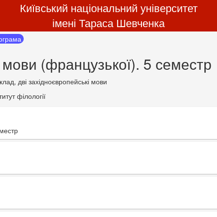
Київський національний університет
імені Тараса Шевченка
рограма
 мови (французької). 5 семестр
клад, дві західноєвропейські мови
итут філології
еместр