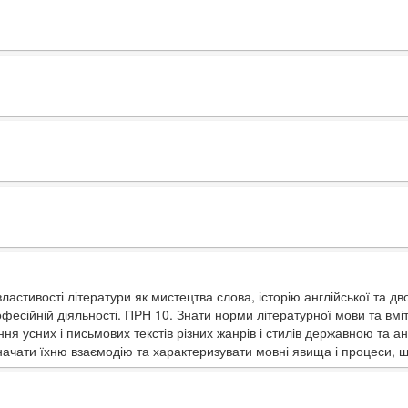
ластивості літератури як мистецтва слова, історію англійської та д
офесійній діяльності. ПРН 10. Знати норми літературної мови та вміт
ння усних і письмових текстів різних жанрів і стилів державною та 
начати їхню взаємодію та характеризувати мовні явища і процеси, 