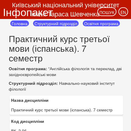
Київський національний університет
Інфопакет
імені Тараса Шевченка
ПОШУК
EN
Головна
Структурний підрозділ
Освітня програма
Практичний курс третьої
мови (іспанська). 7
семестр
Освітня програма:
“Англійська філологія та переклад, дві
західноєвропейські мови
Структурний підрозділ:
Навчально-науковий інститут
філології
Назва дисципліни
Практичний курс третьої мови (іспанська). 7 семестр
Код дисципліни
ВК. 2.06