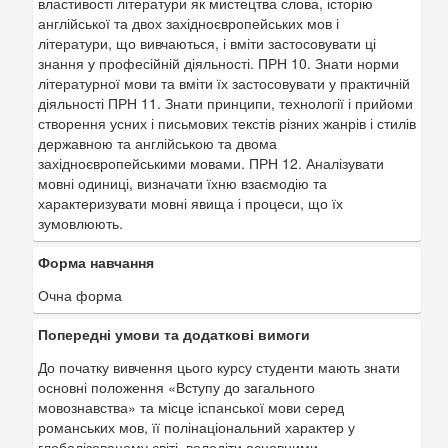
властивості літератури як мистецтва слова, історію
англійської та двох західноєвропейських мов і
літератури, що вивчаються, і вміти застосовувати ці
знання у професійній діяльності. ПРН 10. Знати норми
літературної мови та вміти їх застосовувати у практичній
діяльності ПРН 11. Знати принципи, технології і прийоми
створення усних і письмових текстів різних жанрів і стилів
державною та англійською та двома
західноєвропейськими мовами. ПРН 12. Аналізувати
мовні одиниці, визначати їхню взаємодію та
характеризувати мовні явища і процеси, що їх
зумовлюють.
Форма навчання
Очна форма
Попередні умови та додаткові вимоги
До початку вивчення цього курсу студенти мають знати
основні положення «Вступу до загального
мовознавства» та місце іспанської мови серед
романських мов, її полінаціональний характер у
глобалізованому світі, володіти основними