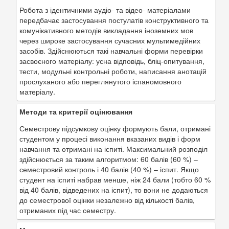
Робота з ідентичними аудіо- та відео- матеріалами
передбачає застосування постулатів конструктивного та
комунікативного методів викладання іноземних мов
через широке застосування сучасних мультимедійних
засобів. Здійснюються такі навчальні форми перевірки
засвоєного матеріалу: усна відповідь, бліц-опитування,
тести, модульні контрольні роботи, написання анотацій
прослуханого або переглянутого іспаномовного
матеріалу.
Методи та критерії оцінювання
Семестрову підсумкову оцінку формують бали, отримані
студентом у процесі виконання вказаних видів і форм
навчання та отримані на іспиті. Максимальний розподіл
здійснюється за таким алгоритмом: 60 балів (60 %) –
семестровий контроль і 40 балів (40 %) – іспит. Якщо
студент на іспиті набрав менше, ніж 24 бали (тобто 60 %
від 40 балів, відведених на іспит), то вони не додаються
до семестрової оцінки незалежно від кількості балів,
отриманих під час семестру.