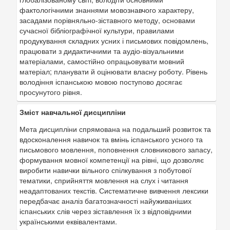
фактологічними знаннями мовознавчого характеру,
засадами порівняльно-зіставного методу, основами
сучасної бібліографічної культури, правилами
продукування складних усних і письмових повідомлень,
працювати з дидактичними та аудіо-візуальними
матеріалами, самостійно опрацьовувати мовний
матеріал; планувати й оцінювати власну роботу. Рівень
володіння іспанською мовою поступово досягає
просунутого рівня.
Зміст навчальної дисципліни
Мета дисципліни спрямована на подальший розвиток та
вдосконалення навичок та вмінь іспанського усного та
письмового мовлення, поповнення словникового запасу,
формування мовної компетенції на рівні, що дозволяє
виробити навички вільного спілкування з побутової
тематики, сприйняття мовлення на слух і читання
неадаптованих текстів. Систематичне вивчення лексики
передбачає аналіз багатозначності найуживаніших
іспанських слів через зіставлення їх з відповідними
українськими еквівалентами.