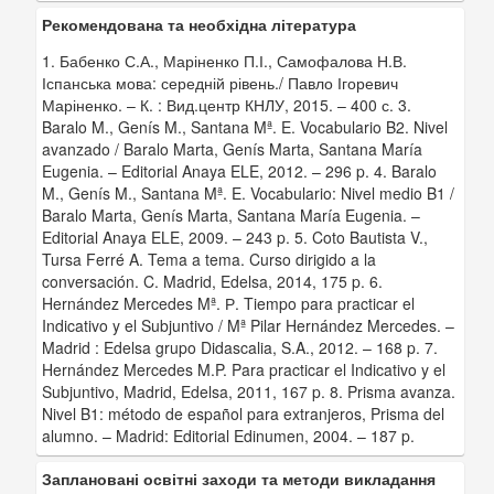
Рекомендована та необхідна література
1. Бабенко С.А., Маріненко П.І., Самофалова Н.В.
Іспанська мова: середній рівень./ Павло Ігоревич
Маріненко. – К. : Вид.центр КНЛУ, 2015. – 400 с. 3.
Baralo M., Genís M., Santana Mª. E. Vocabulario B2. Nivel
avanzado / Baralo Marta, Genís Marta, Santana María
Eugenia. – Editorial Anaya ELE, 2012. – 296 p. 4. Baralo
M., Genís M., Santana Mª. E. Vocabulario: Nivel medio B1 /
Baralo Marta, Genís Marta, Santana María Eugenia. –
Editorial Anaya ELE, 2009. – 243 p. 5. Coto Bautista V.,
Tursa Ferré A. Tema a tema. Curso dirigido a la
conversación. C. Madrid, Edelsa, 2014, 175 p. 6.
Hernández Mercedes Mª. Р. Tiempo para practicar el
Indicativo y el Subjuntivo / Mª Pilar Hernández Mercedes. –
Madrid : Edelsa grupo Didascalia, S.A., 2012. – 168 p. 7.
Hernández Mercedes M.P. Para practicar el Indicativo y el
Subjuntivo, Madrid, Edelsa, 2011, 167 p. 8. Prisma avanza.
Nivel B1: método de español para extranjeros, Prisma del
alumno. – Madrid: Editorial Edinumen, 2004. – 187 p.
Заплановані освітні заходи та методи викладання