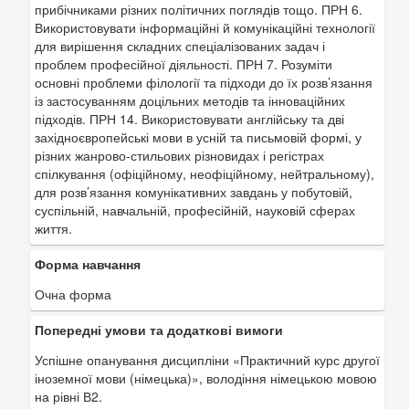
прибічниками різних політичних поглядів тощо. ПРН 6.
Використовувати інформаційні й комунікаційні технології
для вирішення складних спеціалізованих задач і
проблем професійної діяльності. ПРН 7. Розуміти
основні проблеми філології та підходи до їх розв’язання
із застосуванням доцільних методів та інноваційних
підходів. ПРН 14. Використовувати англійську та дві
західноєвропейські мови в усній та письмовій формі, у
різних жанрово-стильових різновидах і регістрах
спілкування (офіційному, неофіційному, нейтральному),
для розв’язання комунікативних завдань у побутовій,
суспільній, навчальній, професійній, науковій сферах
життя.
Форма навчання
Очна форма
Попередні умови та додаткові вимоги
Успішне опанування дисципліни «Практичний курс другої
іноземної мови (німецька)», володіння німецькою мовою
на рівні В2.