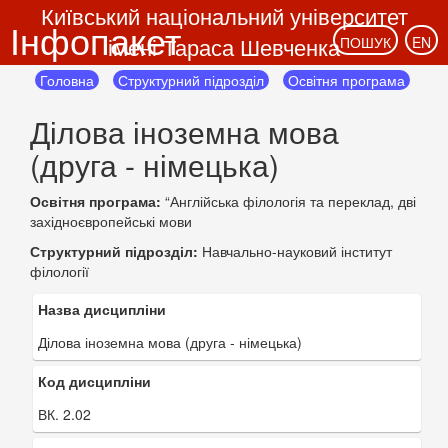
Київський національний університет
Інфопакет
імені Тараса Шевченка
ПОШУК
EN
Головна
Структурний підрозділ
Освітня програма
Ділова іноземна мова
(друга - німецька)
Освітня програма:
“Англійська філологія та переклад, дві
західноєвропейські мови
Структурний підрозділ:
Навчально-науковий інститут
філології
Назва дисципліни
Ділова іноземна мова (друга - німецька)
Код дисципліни
ВК. 2.02