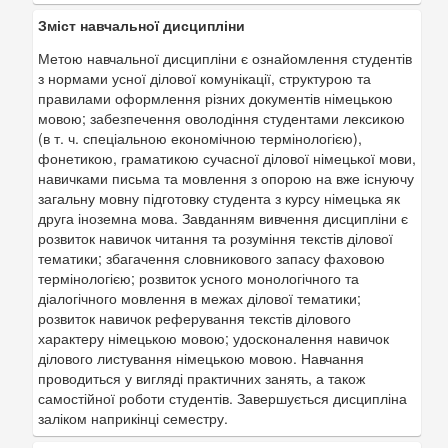
Зміст навчальної дисципліни
Метою навчальної дисципліни є ознайомлення студентів
з нормами усної ділової комунікації, структурою та
правилами оформлення різних документів німецькою
мовою; забезпечення оволодіння студентами лексикою
(в т. ч. спеціальною економічною термінологією),
фонетикою, граматикою сучасної ділової німецької мови,
навичками письма та мовлення з опорою на вже існуючу
загальну мовну підготовку студента з курсу німецька як
друга іноземна мова. Завданням вивчення дисципліни є
розвиток навичок читання та розуміння текстів ділової
тематики; збагачення словникового запасу фаховою
термінологією; розвиток усного монологічного та
діалогічного мовлення в межах ділової тематики;
розвиток навичок реферування текстів ділового
характеру німецькою мовою; удосконалення навичок
ділового листування німецькою мовою. Навчання
проводиться у вигляді практичних занять, а також
самостійної роботи студентів. Завершується дисципліна
заліком наприкінці семестру.