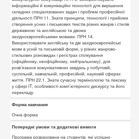
інформаційні й комунікаційні технології для вирішення
складних спеціалізованих задач і проблем професійної
діяльності ПРН 11. Знати принципи, технології і прийоми
створення усних і письмових текстів різних жанрів і стилів
державною та англійською та двома
західноєвропейськими мовами. ПРН 14.
Використовувати англійську та дві західноєвропейські
мови в усній та письмовій формі, у різних жанрово-
стильових різновидах і регістрах спілкування
(офіційному, неофіційному, нейтральному), для
розв’язання комунікативних завдань у побутовій,
суспільній, навчальній, професійній, науковій сферах
життя. ПРН 22.1. Знати сучасну термінологію та лексику
у сфері ІT, особливості комп’ютерного дискурсу та його
перекладу.
Форма навчання
Очна форма
Попередні умови та додаткові вимоги
Програма розрахована на студентів, які успішно