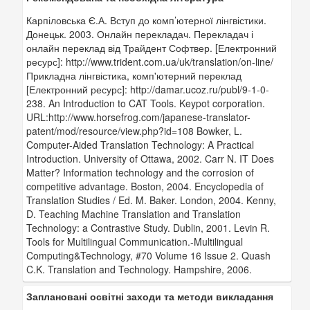
Карпіловська Є.А. Вступ до комп’ютерної лінгвістики.
Донецьк. 2003. Онлайн перекладач. Перекладач і
онлайн переклад від Трайдент Софтвер. [Електронний
ресурс]: http://www.trident.com.ua/uk/translation/on-line/
Прикладна лінгвістика, комп'ютерний переклад
[Електронний ресурс]: http://damar.ucoz.ru/publ/9-1-0-
238. An Introduction to CAT Tools. Keypot corporation.
URL:http://www.horsefrog.com/japanese-translator-
patent/mod/resource/view.php?id=108 Bowker, L.
Computer-Aided Translation Technology: A Practical
Introduction. University of Ottawa, 2002. Carr N. IT Does
Matter? Information technology and the corrosion of
competitive advantage. Boston, 2004. Encyclopedia of
Translation Studies / Ed. M. Baker. London, 2004. Kenny,
D. Teaching Machine Translation and Translation
Technology: a Contrastive Study. Dublin, 2001. Levin R.
Tools for Multilingual Communication.-Multilingual
Computing&Technology, #70 Volume 16 Issue 2. Quash
C.K. Translation and Technology. Hampshire, 2006.
Заплановані освітні заходи та методи викладання