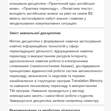
опанували дисципліни «Практичний курс англійської
мови», «Практика перекладу», «Лінгвістика тексту»;
володіють англійською мовою на рівні не нижче B2;
вміють застосовувати набуті знання і навички у
змодельованих комунікативних ситуаціях.
Зміст навчальної дисципліни
Метою дисципліни є формування навичок застосування
новітніх інформаційних технологій у сфері
перекладацької діяльності, відпрацювання навичок
перекладу із використанням ресурсів Інтернету,
удосконалення навичок роботи із електронними
словниками (термінологічними базами), досліджування
принципових відмінностей роботи систем автоматичного
перекладу, визначення їх недоліків та переваг,
ознайомлення зі структурою програм Translation Memory
та навчання письмовому перекладу із використанням
ТМ-програм. Навчання проводиться у вигляді
семінарських занять і самостійної роботи студентів.
Завершується дисципліна заліком наприкінці семестру.
Рекомендована та необхідна література