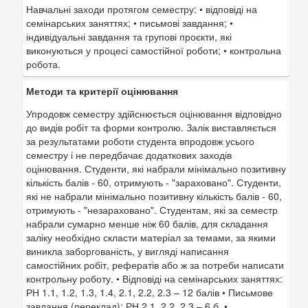
Навчальні заходи протягом семестру: • відповіді на
семінарських заняттях; • письмові завдання; •
індивідуальні завдання та групові проєкти, які
виконуються у процесі самостійної роботи; • контрольна
робота.
Методи та критерії оцінювання
Упродовж семестру здійснюється оцінювання відповідно
до видів робіт та форми контролю. Залік виставляється
за результатами роботи студента впродовж усього
семестру і не передбачає додаткових заходів
оцінювання. Студенти, які набрали мінімально позитивну
кількість балів - 60, отримують - "зараховано". Студенти,
які не набрали мінімально позитивну кількість балів - 60,
отримують - "незараховано". Студентам, які за семестр
набрали сумарно менше ніж 60 балів, для складання
заліку необхідно скласти матеріал за темами, за якими
виникла заборгованість, у вигляді написання
самостійних робіт, рефератів або ж за потреби написати
контрольну роботу. • Відповіді на семінарських заняттях:
РН 1.1, 1.2, 1.3, 1.4, 2.1, 2.2, 2.3 – 12 балів • Письмове
завдання (переклад): РН 2.1, 2.2, 2.3 – 6 б. •