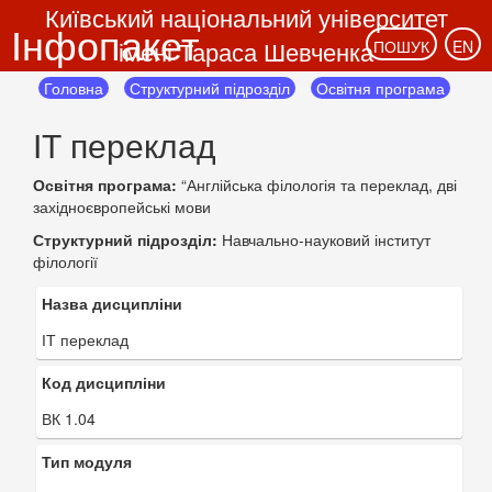
Київський національний університет
Інфопакет
імені Тараса Шевченка
ПОШУК
EN
Головна
Структурний підрозділ
Освітня програма
ІТ переклад
Освітня програма:
“Англійська філологія та переклад, дві
західноєвропейські мови
Структурний підрозділ:
Навчально-науковий інститут
філології
Назва дисципліни
ІТ переклад
Код дисципліни
ВК 1.04
Тип модуля