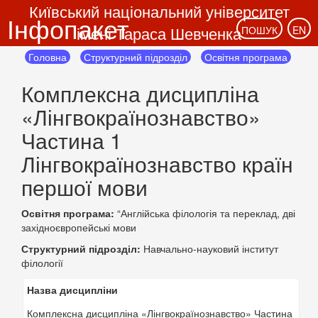
Київський національний університет
Інфопакет
імені Тараса Шевченка
ПОШУК
EN
Головна
Структурний підрозділ
Освітня програма
Комплексна дисципліна
«Лінгвокраїнознавство»
Частина 1
Лінгвокраїнознавство країн
першої мови
Освітня програма:
“Англійська філологія та переклад, дві
західноєвропейські мови
Структурний підрозділ:
Навчально-науковий інститут
філології
Назва дисципліни
Комплексна дисципліна «Лінгвокраїнознавство» Частина