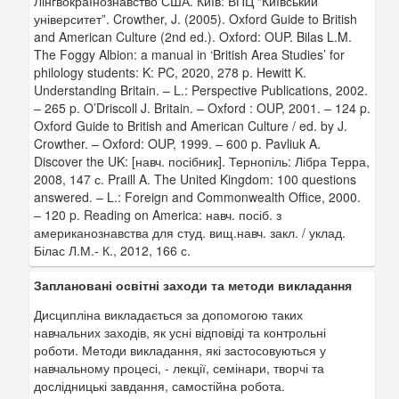
Лінгвокраїнознавство США. Київ: ВПЦ “Київський
університет”. Crowther, J. (2005). Oxford Guide to British
and American Culture (2nd ed.). Oxford: OUP. Bilas L.M.
The Foggy Albion: a manual in ‘British Area Studies’ for
philology students: K: PC, 2020, 278 p. Hewitt K.
Understanding Britain. – L.: Perspective Publications, 2002.
– 265 p. O’Driscoll J. Britain. – Oxford : OUP, 2001. – 124 p.
Oxford Guide to British and American Culture / ed. by J.
Crowther. – Oxford: OUP, 1999. – 600 p. Pavliuk A.
Discover the UK: [навч. посібник]. Тернопіль: Лібра Терра,
2008, 147 с. Praill A. The United Kingdom: 100 questions
answered. – L.: Foreign and Commonwealth Office, 2000.
– 120 p. Reading on America: навч. посіб. з
американознавства для студ. вищ.навч. закл. / уклад.
Білас Л.М.- К., 2012, 166 с.
Заплановані освітні заходи та методи викладання
Дисципліна викладається за допомогою таких
навчальних заходів, як усні відповіді та контрольні
роботи. Методи викладання, які застосовуються у
навчальному процесі, - лекції, семінари, творчі та
дослідницькі завдання, самостійна робота.