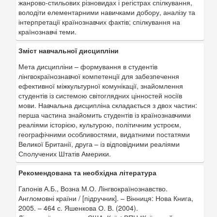
жанрово-стильових різновидах і регістрах спілкування,
володіти елементарними навичками добору, аналізу та
інтерпретації країнознавчих фактів; спілкування на
країнознавчі теми.
Зміст навчальної дисципліни
Мета дисципліни – формування в студентів
лінгвокраїнознавчої компетенції для забезпечення
ефективної міжкультурної комунікації, знайомлення
студентів із системою світоглядних цінностей носіїв
мови. Навчальна дисципліна складається з двох частин:
перша частина знайомить студентів із країнознавчими
реаліями історією, культурою, політичним устроєм,
географічними особливостями, видатними постатями
Великої Британії, друга – із відповідними реаліями
Сполучених Штатів Америки.
Рекомендована та необхідна література
Гапонів А.Б., Возна М.О. Лінгвокраїнознавство.
Англомовні країни / [підручник]. – Вінниця: Нова Книга,
2005. – 464 с. Яшенкова О. В. (2004).