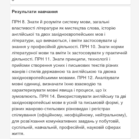
Результати навчання
ПРН 8. Знати й розуміти систему мови, загальні
властивості літератури як мистецтва слова, історію
англійської та двох західноєвропейських мов і
літератури, що вивчаються, і вміти застосовувати ці
знання у професійній діяльності. ПРН 10. Знати норми
літературної мови та вміти їх застосовувати у практичній
діяльності. ПРН 11. Знати принципи, технології і
прийоми створення усних і письмових текстів різних
жанрів і стилів державною та англійською та двома
західноєвропейськими мовами. ПРН 12. Аналізувати
мовні одиниці, визначати їхню взаємодію та
характеризувати мовні явища і процеси, що їх
зумовлюють. ПРН 14. Використовувати англійську та дві
західноєвропейські мови в усній та письмовій формі, у
різних жанрово-стильових різновидах і регістрах
спілкування (офіційному, неофіційному, нейтральному),
для розв’язання комунікативних завдань у побутовій,
суспільній, навчальній, професійній, науковій сферах
життя.