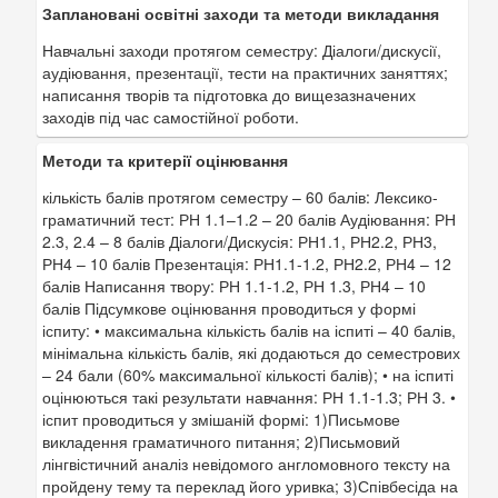
Заплановані освітні заходи та методи викладання
Навчальні заходи протягом семестру: Діалоги/дискусії,
аудіювання, презентації, тести на практичних заняттях;
написання творів та підготовка до вищезазначених
заходів під час самостійної роботи.
Методи та критерії оцінювання
кількість балів протягом семестру – 60 балів: Лексико-
граматичний тест: РН 1.1–1.2 – 20 балів Аудіювання: РН
2.3, 2.4 – 8 балів Діалоги/Дискусія: РН1.1, РН2.2, РН3,
РН4 – 10 балів Презентація: РН1.1-1.2, РН2.2, РН4 – 12
балів Написання твору: РН 1.1-1.2, РН 1.3, РН4 – 10
балів Підсумкове оцінювання проводиться у формі
іспиту: • максимальна кількість балів на іспиті – 40 балів,
мінімальна кількість балів, які додаються до семестрових
– 24 бали (60% максимальної кількості балів); • на іспиті
оцінюються такі результати навчання: РН 1.1-1.3; РН 3. •
іспит проводиться у змішаній формі: 1)Письмове
викладення граматичного питання; 2)Письмовий
лінгвістичний аналіз невідомого англомовного тексту на
пройдену тему та переклад його уривка; 3)Співбесіда на