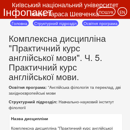
Київський національний університет
Інфопакет
імені Тараса Шевченка
ПОШУК
EN
Головна
Структурний підрозділ
Освітня програма
Комплексна дисципліна
"Практичний курс
англійської мови". Ч. 5.
Практичний курс
англійської мови.
Освітня програма:
“Англійська філологія та переклад, дві
західноєвропейські мови
Структурний підрозділ:
Навчально-науковий інститут
філології
Назва дисципліни
Комплексна дисципліна "Практичний курс англійської