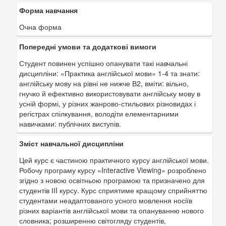
Форма навчання
Очна форма
Попередні умови та додаткові вимоги
Студент повинен успішно опанувати такі навчальні
дисципліни: «Практика англійської мови» 1-4 та знати:
англійську мову на рівні не нижче В2, вміти: вільно,
гнучко й ефективно використовувати англійську мову в
усній формі, у різних жанрово-стильових різновидах і
регістрах спілкування, володіти елементарними
навичками: публічних виступів.
Зміст навчальної дисципліни
Цей курс є частиною практичного курсу англійської мови.
Робочу програму курсу «Interactive Viewing» розроблено
згідно з новою освітньою програмою та призначено для
студентів ІІI курсу. Курс сприятиме кращому сприйняттю
студентами неадаптованого усного мовлення носіїв
різних варіантів англійської мови та опануванню нового
словника; розширенню світогляду студентів,