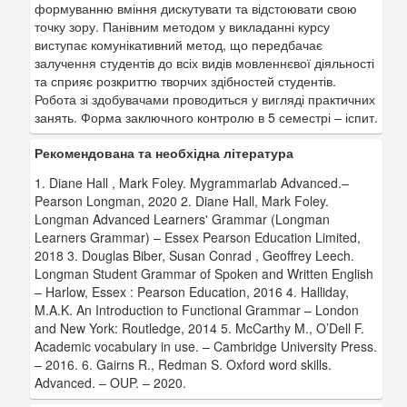
формуванню вміння дискутувати та відстоювати свою
точку зору. Панівним методом у викладанні курсу
виступає комунікативний метод, що передбачає
залучення студентів до всіх видів мовленнєвої діяльності
та сприяє розкриттю творчих здібностей студентів.
Робота зі здобувачами проводиться у вигляді практичних
занять. Форма заключного контролю в 5 семестрі – іспит.
Рекомендована та необхідна література
1. Diane Hall , Mark Foley. Mygrammarlab Advanced.–
Pearson Longman, 2020 2. Diane Hall, Mark Foley.
Longman Advanced Learners' Grammar (Longman
Learners Grammar) – Essex Pearson Education Limited,
2018 3. Douglas Biber, Susan Conrad , Geoffrey Leech.
Longman Student Grammar of Spoken and Written English
– Harlow, Essex : Pearson Education, 2016 4. Halliday,
M.A.K. An Introduction to Functional Grammar – London
and New York: Routledge, 2014 5. McCarthy M., O’Dell F.
Academic vocabulary in use. – Cambridge University Press.
– 2016. 6. Gairns R., Redman S. Oxford word skills.
Advanced. – OUP. – 2020.